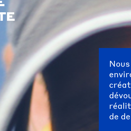
E
TE
Nous 
envir
créat
dévou
réali
de de