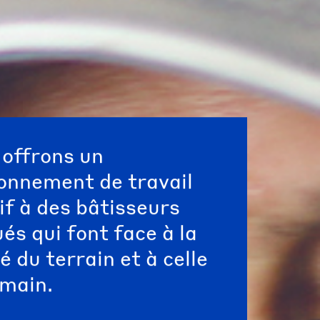
offrons un
onnement de travail
if à des bâtisseurs
és qui font face à la
té du terrain et à celle
main.