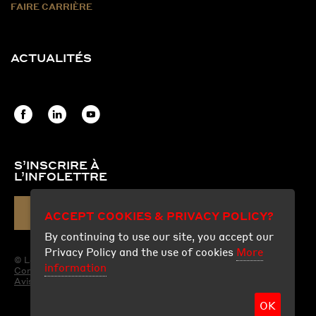
FAIRE CARRIÈRE
ACTUALITÉS
S’INSCRIRE À
L’INFOLETTRE
COURRIEL
ACCEPT COOKIES & PRIVACY POLICY?
By continuing to use our site, you accept our
Privacy Policy and the use of cookies
More
© Les Produits Fraco Ltée.
information
Conditions d'utilisation
Avis légal
OK