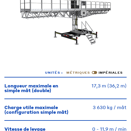
UNITÉS :
MÉTRIQUES
IMPÉRIALES
Longueur maximale en
17,3 m (36,2 m)
simple mât (double)
Charge utile maximale
3 630 kg / mât
(configuration simple mât)
Vitesse de levage
0 - 11,9 m / min