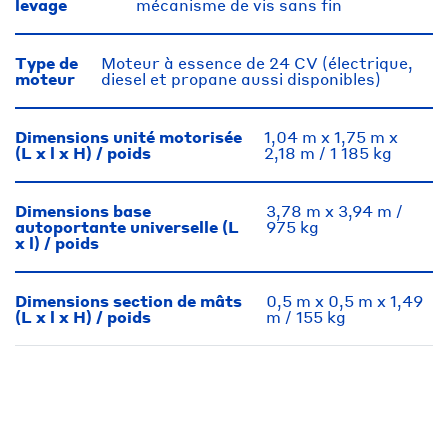
levage
mécanisme de vis sans fin
Type de
Moteur à essence de 24 CV (électrique,
moteur
diesel et propane aussi disponibles)
Dimensions unité motorisée
1,04 m x 1,75 m x
(L x l x H) / poids
2,18 m / 1 185 kg
Dimensions base
3,78 m x 3,94 m /
autoportante universelle (L
975 kg
x l) / poids
Dimensions section de mâts
0,5 m x 0,5 m x 1,49
(L x l x H) / poids
m / 155 kg