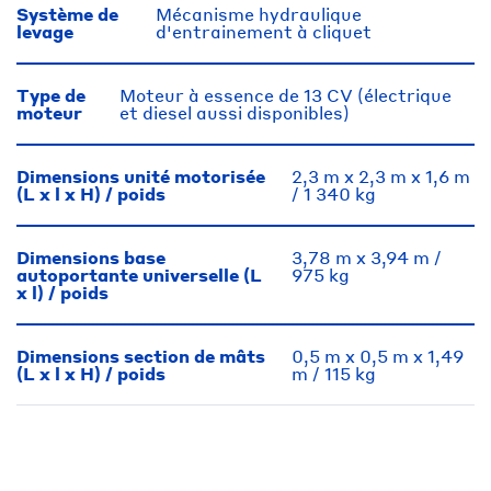
Système de
Mécanisme hydraulique
levage
d'entrainement à cliquet
Type de
Moteur à essence de 13 CV (électrique
moteur
et diesel aussi disponibles)
Dimensions unité motorisée
2,3 m x 2,3 m x 1,6 m
(L x l x H) / poids
/ 1 340 kg
Dimensions base
3,78 m x 3,94 m /
autoportante universelle (L
975 kg
x l) / poids
Dimensions section de mâts
0,5 m x 0,5 m x 1,49
(L x l x H) / poids
m / 115 kg