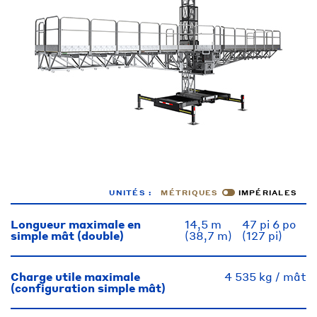
UNITÉS :
MÉTRIQUES
IMPÉRIALES
Longueur maximale en
14,5 m
47 pi 6 po
simple mât (double)
(38,7 m)
(127 pi)
Charge utile maximale
4 535 kg / mât
(configuration simple mât)