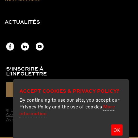
ACTUALITÉS
S’INSCRIRE À
L’INFOLETTRE
COURRIEL
ACCEPT COOKIES & PRIVACY POLICY?
By continuing to use our site, you accept our
Privacy Policy and the use of cookies
More
© Les Produits Fraco Ltée.
information
Conditions d'utilisation
Avis légal
OK