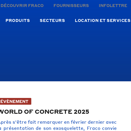
DÉCOUVRIR FRACO
FOURNISSEURS
INFOLETTRE
PRODUITS
SECTEURS
LOCATION ET SERVICES
ÉVÈNEMENT
WORLD OF CONCRETE 2025
près s'être fait remarquer en février dernier avec
a présentation de son exosquelette, Fraco convie