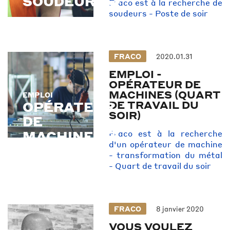
SOUDEURS
Fraco est à la recherche de
soudeurs - Poste de soir
FRACO
2020.01.31
EMPLOI -
OPÉRATEUR DE
MACHINES (QUART
EMPLOI
EMPLOI
DE TRAVAIL DU
OPÉRATEUR
SOIR)
DE
MACHINES
Fraco est à la recherche
d'un opérateur de machine
- transformation du métal
- Quart de travail du soir
FRACO
8 janvier 2020
VOUS VOULEZ