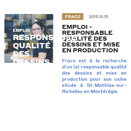
FRACO
2019.10.15
EMPLOI -
EMPLOI
EMPLOI
RESPONSABLE
RESPONSABLE
QUALITÉ DES
DESSINS ET MISE
QUALITÉ
EN PRODUCTION
DES
DESSINS
Fraco est à la recherche
d'un (e) responsable qualité
..
des dessins et mise en
production pour son usine
située à St-Mathias-sur-
Richelieu en Montérégie.