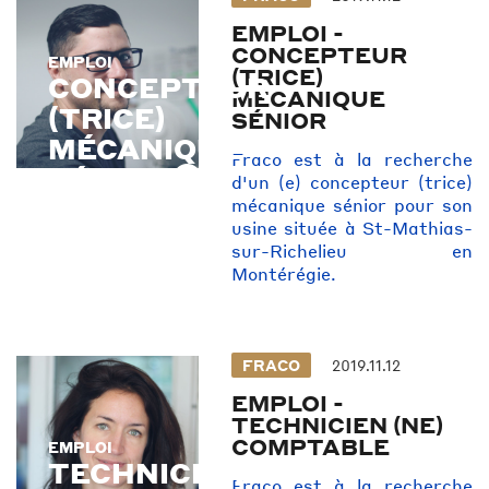
EMPLOI -
CONCEPTEUR
EMPLOI
EMPLOI
(TRICE)
CONCEPTEUR
MÉCANIQUE
(TRICE)
SÉNIOR
MÉCANIQUE
Fraco est à la recherche
SÉNIOR
d'un (e) concepteur (trice)
mécanique sénior pour son
usine située à St-Mathias-
sur-Richelieu en
Montérégie.
FRACO
2019.11.12
EMPLOI -
TECHNICIEN (NE)
COMPTABLE
EMPLOI
EMPLOI
TECHNICIEN
Fraco est à la recherche