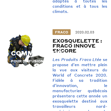
adaptés à toutes les
conditions et à tous les
climats.
FRACO
2020.02.03
EXOSQUELETTE :
FRACO INNOVE
ENCORE
COMMUNIQUÉ
Les Produits Fraco Ltée
se
POUR DIFFUSION
POUR DIFFUSION
propose d’en mettre plein
IMMÉDIATE
IMMÉDIATE
la vue aux visiteurs du
World of Concrete 2020.
Fidèle à sa tradition
d’innovation, le
manufacturier québécois
présentera cette année un
exosquelette destiné aux
travailleurs nord-