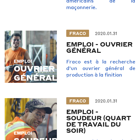
américains de la
maçonnerie.
FRACO
2020.01.31
EMPLOI - OUVRIER
GÉNÉRAL
Fraco est à la recherche
EMPLOI
EMPLOI
OUVRIER
d'un ouvrier général de
production à la finition
GÉNÉRAL
FRACO
2020.01.31
EMPLOI -
SOUDEUR (QUART
DE TRAVAIL DU
SOIR)
EMPLOI
EMPLOI