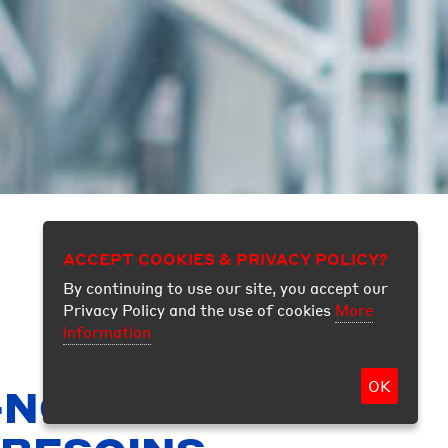
ACCEPT COOKIES & PRIVACY POLICY?
By continuing to use our site, you accept our
Privacy Policy and the use of cookies
More
information
OK
-NOUS PART