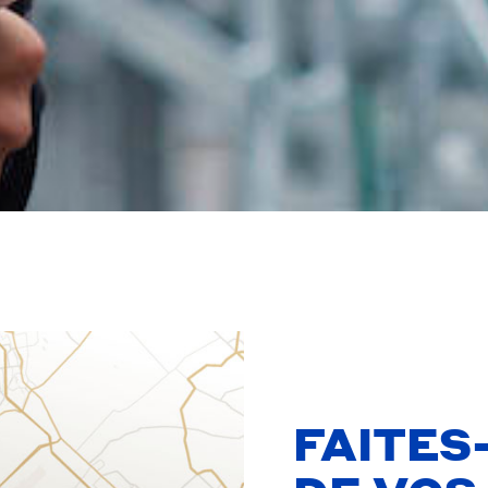
FAITES